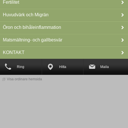
Fertilitet
Huvudvärk och Migrän
Öron och bihåleinflammation
Matsmältning- och gallbesvär
KONTAKT
Ring
Hitta
Maila
Visa ordinare hemsida