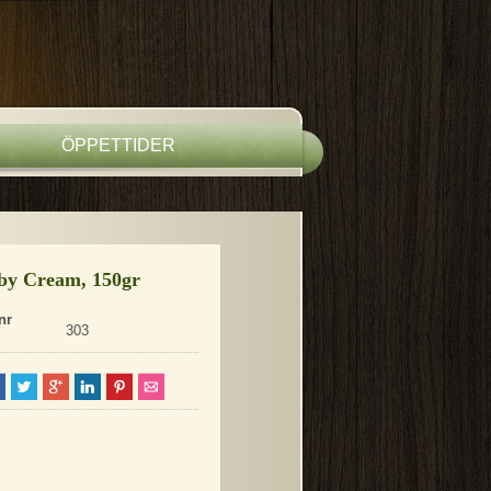
ÖPPETTIDER
by Cream, 150gr
nr
303