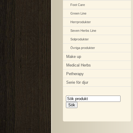
Foot Care
Green Line
Herrprodukter
Seven Herbs Line
Solprodukter
Övriga produkter
Make up
Medical Herbs
Petherapy
Serie för djur