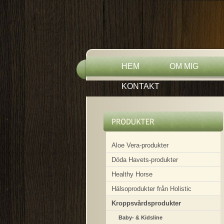
HEM
OM MIG
KONTAKT
Aloe Vera-produkter
Döda Havets-produkter
Healthy Horse
Hälsoprodukter från Holistic
Kroppsvårdsprodukter
Baby- & Kidsline