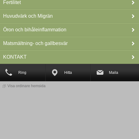
Fertilitet
Huvudvärk och Migrän
Öron och bihåleinflammation
Matsmältning- och gallbesvär
KONTAKT
Ring
Hitta
Maila
Visa ordinare hemsida